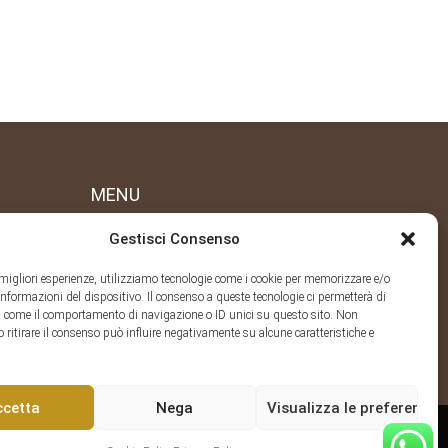
MENU
Gestisci Consenso
L’Allevamento
Centro Cinofilo e Servizi offerti
e migliori esperienze, utilizziamo tecnologie come i cookie per memorizzare e/o
Contatti
 informazioni del dispositivo. Il consenso a queste tecnologie ci permetterà di
Consigli utili
i come il comportamento di navigazione o ID unici su questo sito. Non
o ritirare il consenso può influire negativamente su alcune caratteristiche e
ccetta
Nega
Visualizza le preferenze