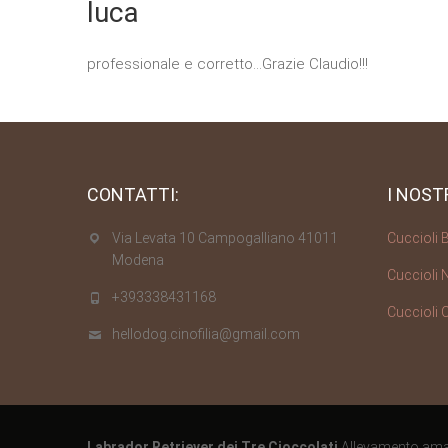
luca
professionale e corretto…Grazie Claudio!!!
CONTATTI:
I NOST
Via Levata 10 Campogalliano 41011
Cuccioli 
Modena
Cuccioli N
+393338431168
Cuccioli 
hellodog.cinofilia@gmail.com
Labrador Retriever dei Tre Cioccolati
Allevamento amat