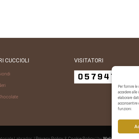
RI CUCCIOLI
VISITATORI
Biondi
eri
Per fornire l
accedere alle
Chocolate
elaborare dat
acconsentire 
funzioni.
A
oriale Labrador |
Privacy Policy
&
Cookie Policy
| by
Websapp.it